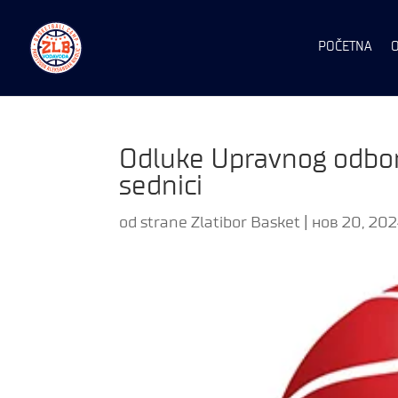
POČETNA
Odluke Upravnog odbor
sednici
od strane
Zlatibor Basket
|
нов 20, 20