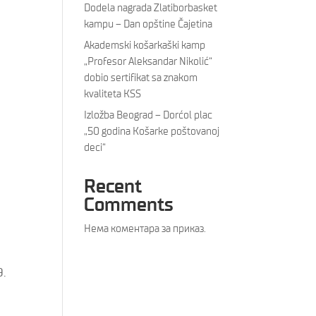
Dodela nagrada Zlatiborbasket
kampu – Dan opštine Čajetina
Akademski košarkaški kamp
„Profesor Aleksandar Nikolić“
dobio sertifikat sa znakom
kvaliteta KSS
Izložba Beograd – Dorćol plac
„50 godina Košarke poštovanoj
deci“
Recent
Comments
Нема коментара за приказ.
9.