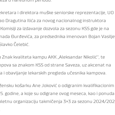
retara i direktora muške seniorske reprezentacije, UO
ao Dragutina Ilića za novog nacionalnog instruktora
Komisiji za izdavanje dozvola za sezonu KSS gde je na
ada Đurđevića, za predsednika imenovan Bojan Vasiljev
lavko Čelebić.
o Znak kvaliteta kampu AKK „Aleksandar Nikolić“, te
kampova sa znakom KSS od strane Saveza, uz akcenat na
a i obavljanje lekarskih pregleda učesnika kampova.
 žensku košarku Ane Joković o odigranim kvalifikacionim
 godine, a koje su odigrane ovog meseca, kao i ponuda
pletnu organizaciju takmičenja 3×3 za sezonu 2024/202
.