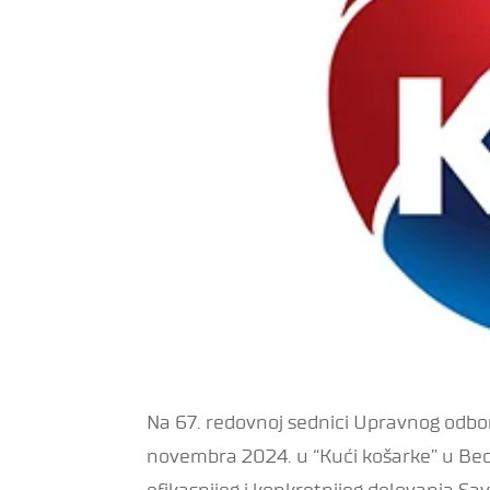
Na 67. redovnoj sednici Upravnog odbor
novembra 2024. u “Kući košarke” u Beog
efikasnijeg i konkretnijeg delovanja S