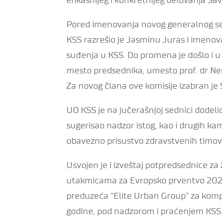
Pored imenovanja novog generalnog sek
KSS razrešio je Jasminu Juras i imenov
suđenja u KSS. Do promena je došlo i u 
mesto predsednika, umesto prof. dr Nen
Za novog člana ove komisije izabran je S
UO KSS je na jučerašnjoj sednici dodeli
sugerisao nadzor istog, kao i drugih 
obavezno prisustvo zdravstvenih timov
Usvojen je i izveštaj potpredsednice za
utakmicama za Evropsko prventvo 2025.
preduzeća “Elite Urban Group” za kom
godine, pod nadzorom i praćenjem KSS