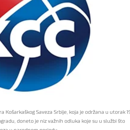
a Košarkaškog Saveza Srbije, koja je održana u utorak 1
radu, doneto je niz važnih odluka koje su u službi što
aveza u narednom periodu.