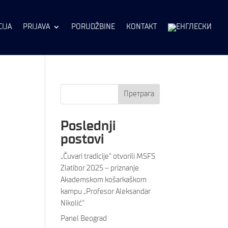
IJA
PRIJAVA
PORUDŽBINE
KONTAKT
Претрага
Poslednji
postovi
„Čuvari tradicije“ otvorili MSFS
Zlatibor 2025 – priznanje
Akademskom košarkaškom
kampu „Profesor Aleksandar
Nikolić“
Panel Beograd