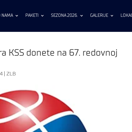
O NAMA
PAKETI
SEZONA 2026.
GALERIJE
LOKAC
a KSS donete na 67. redovnoj
24
|
ZLB