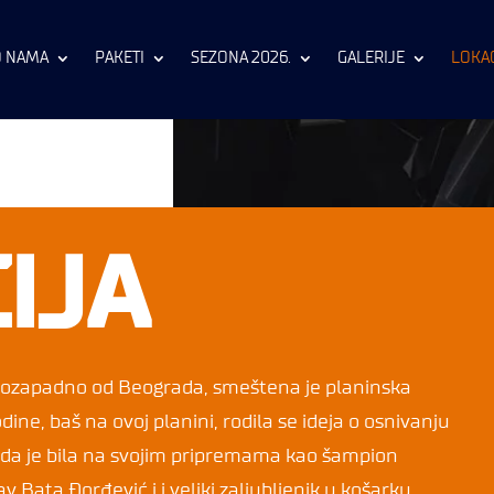
O NAMA
PAKETI
SEZONA 2026.
GALERIJE
LOKAC
IJA
gozapadno od Beograda, smeštena je planinska
odine, baš na ovoj planini, rodila se ideja o osnivanju
da je bila na svojim pripremama kao šampion
av Bata Đorđević i i veliki zaljubljenik u košarku