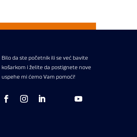
Bilo da ste početnik ili se već bavite
košarkom i želite da postignete nove
uspehe mi ćemo Vam pomoći!