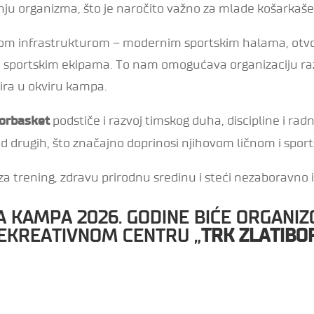
nju organizma, što je naročito važno za mlade košarkaše
skom infrastrukturom – modernim sportskim halama, otv
sportskim ekipama. To nam omogućava organizaciju razno
nira u okviru kampa.
podstiče i razvoj timskog duha, discipline i radn
borbasket
od drugih, što značajno doprinosi njihovom ličnom i spor
a trening, zdravu prirodnu sredinu i steći nezaboravno 
 KAMPA 2026. GODINE BIĆE ORGANIZ
EKREATIVNOM CENTRU „
TRK ZLATIBO