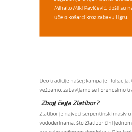
Mihailo Miki Pavićević, došli su n
uče o košarci kroz zabavu i igru.
Deo tradicije našeg kampa je i lokacija.
vežbamo, zabavljamo se i prenosimo trad
Zbog čega Zlatibor?
Zlatibor je najveći serpentinski masiv u
vododerinama, što Zlatibor čini jednom o
ere ovim regionom dominiraju Rimljani,