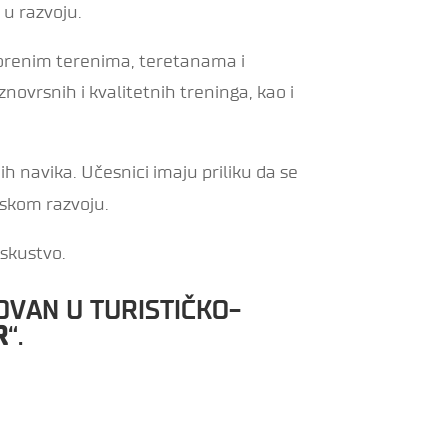
 u razvoju.
orenim terenima, teretanama i
vrsnih i kvalitetnih treninga, kao i
ih navika. Učesnici imaju priliku da se
tskom razvoju.
iskustvo.
OVAN U TURISTIČKO-
R
“.