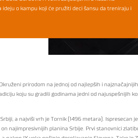
a ideju o kampu koji će pružiti deci šansu da treniraju i
 Okruženi prirodom na jednoj od najlepših i najznačajnijih
iciju koju su gradili godinama jedni od najuspešnijih ko
 Srbiji, a najviši vrh je Tornik (1496 metara). Ispresecan
n najimpresivnijih planina Srbije. Prvi stanovnici zlatibo
 a nakon IX veka počinje doseljavanje Slovena. Tako je Z