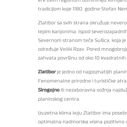
tradicijom koje 1180. godine Stefan Nem
Zlatibor sa svih strana okružuje neve
lepim kanjonima. Ispod severozapadnih 
Severnom stranom teče Sušica, koja je 
određuje Veliki Rzav. Pored mnogobrojnih
zahvata površinu od oko 10 kvadratnih
je jedno od najpoznatijih planin
Zlatibor
Fenomenalne prirodne i turističke atra
ili nezaboravna vožnja naj
Sirogojno
planinskog centra.
Izuzetna klima koju Zlatibor ima poseb
optimalna nadmorska visina pozitivno ut