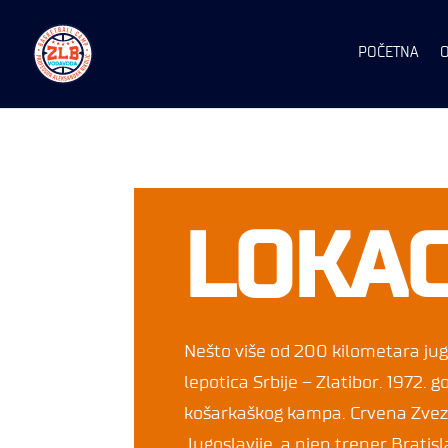
POČETNA
LOKAC
Nešto više od 200 kilometara ju
lepotica Srbije – Zlatibor. 1972. g
košarkaškog kampa. Crvena Zvez
Jugoslavije, a njen trener Bratisl