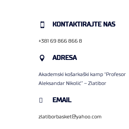

KONTAKTIRAJTE NAS
+381 69 866 866 8

ADRESA
Akademski košarkaški kamp “Profesor
Aleksandar Nikolić” – Zlatibor

EMAIL
zlatiborbasket@yahoo.com