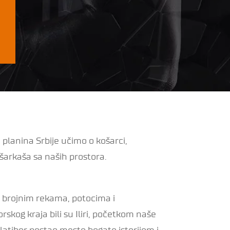
 planina Srbije učimo o košarci,
šarkaša sa naših prostora.
 je brojnim rekama, potocima i
rskog kraja bili su Iliri, početkom naše
latibor postao mesto bogato istorijom i