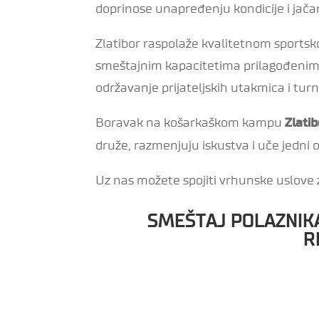
doprinose unapređenju kondicije i jača
Zlatibor raspolaže kvalitetnom sport
smeštajnim kapacitetima prilagođenim 
održavanje prijateljskih utakmica i tur
Boravak na košarkaškom kampu
Zlati
druže, razmenjuju iskustva i uče jedni 
Uz nas možete spojiti vrhunske uslove z
SMEŠTAJ POLAZNIKA
R