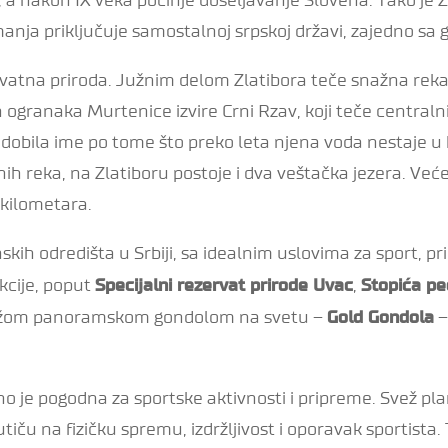
anja priključuje samostalnoj srpskoj državi, zajedno sa
rovatna priroda. Južnim delom Zlatibora teče snažna re
ogranaka Murtenice izvire Crni Rzav, koji teče centraln
dobila ime po tome što preko leta njena voda nestaje u 
 reka, na Zlatiboru postoje i dva veštačka jezera. Veće je
 kilometara.
skih odredišta u Srbiji, sa idealnim uslovima za sport, pr
kcije, poput
,
Specijalni rezervat prirode Uvac
Stopića pe
dužom panoramskom gondolom na svetu –
–
Gold Gondola
no je pogodna za sportske aktivnosti i pripreme. Svež p
iču na fizičku spremu, izdržljivost i oporavak sportista