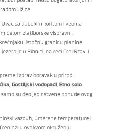
 gradom Užice.
ka Uvac sa dubokim koritom i veoma
im delom zlatiborske visoravni.
krečnjaku. Istočnu granicu planine
zero je u Ribnici, na reci Crni Rzav, i
ipreme i zdrav boravak u prirodi.
,
,
ćina
Gostiljski vodopadi
Etno selo
 samo su deo jedinstvene ponude ovog
laninski vazduh, umerene temperature i
. Treninzi u ovakvom okruženju